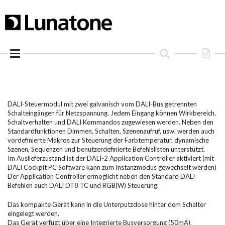
Skip
to
content
DALI-Steuermodul mit zwei galvanisch vom DALI-Bus getrennten
Schalteingängen für Netzspannung. Jedem Eingang können Wirkbereich,
Schaltverhalten und DALI Kommandos zugewiesen werden. Neben den
Standardfunktionen Dimmen, Schalten, Szenenaufruf, usw. werden auch
vordefinierte Makros zur Steuerung der Farbtemperatur, dynamische
Szenen, Sequenzen und benutzerdefinierte Befehlslisten unterstützt.
Im Auslieferzustand ist der DALI-2 Application Controller aktiviert (mit
DALI Cockpit PC Software kann zum Instanzmodus gewechselt werden)
Der Application Controller ermöglicht neben den Standard DALI
Befehlen auch DALI DT8 TC und RGB(W) Steuerung.
Das kompakte Gerät kann in die Unterputzdose hinter dem Schalter
eingelegt werden.
Das Gerät verfügt über eine Integrierte Busversorgung (50mA).