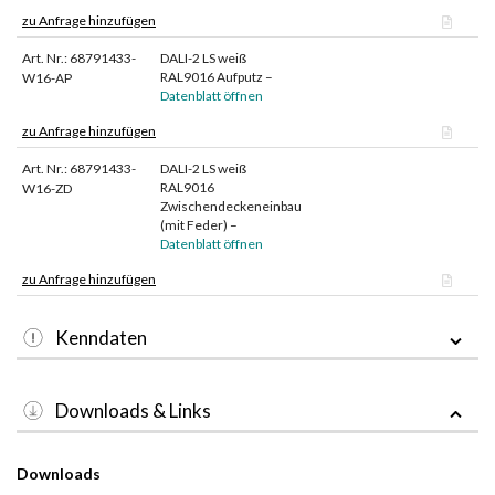
zu Anfrage hinzufügen
Art. Nr.: 68791433-
DALI-2 LS weiß
RAL9016 Aufputz –
W16-AP
Datenblatt öffnen
zu Anfrage hinzufügen
Art. Nr.: 68791433-
DALI-2 LS weiß
RAL9016
W16-ZD
Zwischendeckeneinbau
(mit Feder) –
Datenblatt öffnen
zu Anfrage hinzufügen
Kenndaten
Downloads & Links
Downloads