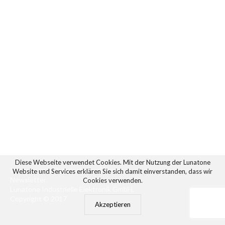
Diese Webseite verwendet Cookies. Mit der Nutzung der Lunatone
Impressum
&
Datenschutzerklärung
Website und Services erklären Sie sich damit einverstanden, dass wir
Newsletter
Cookies verwenden.
Lunatone Industrielle Elektronik GmbH,
Copyright © 2017
Akzeptieren