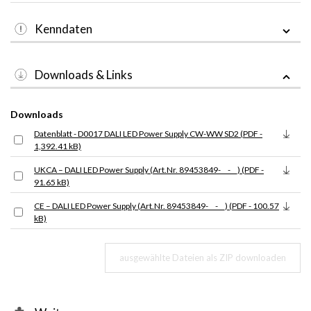
Kenndaten
Downloads & Links
Downloads
Datenblatt - D0017 DALI LED Power Supply CW-WW SD2 (PDF -
1,392.41 kB)
UKCA – DALI LED Power Supply (Art.Nr. 89453849-__-__) (PDF -
91.65 kB)
CE – DALI LED Power Supply (Art.Nr. 89453849-__-__) (PDF - 100.57
kB)