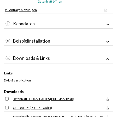
Datenblatt öffnen
zu Anfrage hinzufügen
Kenndaten
Beispielinstallation
Downloads & Links
Links
DALI-2 certification
Downloads
Datenblatt - D0077 DALI PS (PDF - 456.12 kB)
CE - DALI PS (PDF - 40.68 kB)
Ausschreibungstext - 24033444_DALI-2_PS_AT0077 (PDF - 57.35