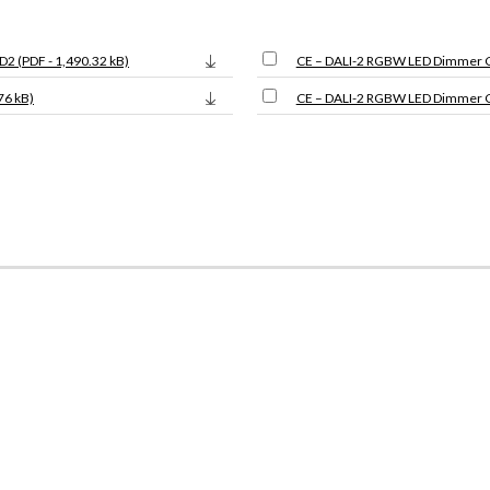
2 (PDF - 1,490.32 kB)
CE – DALI-2 RGBW LED Dimmer CC
76 kB)
CE – DALI-2 RGBW LED Dimmer C