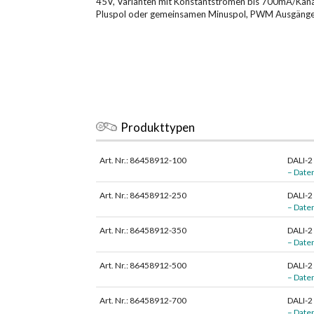
45V, Varianten mit Konstantströmen bis 700mA/Kan
Pluspol oder gemeinsamen Minuspol, PWM Ausgänge
Produkttypen
Art. Nr.: 86458912-100
DALI-2
– Daten
Art. Nr.: 86458912-250
DALI-2
– Daten
Art. Nr.: 86458912-350
DALI-2
– Daten
Art. Nr.: 86458912-500
DALI-2
– Daten
Art. Nr.: 86458912-700
DALI-2
– Daten