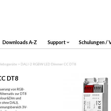
Downloads A-Z
Support
Schulungen / 
iebsgeräte
> DALI-2 RGBW LED Dimmer CC DT8
CC DT8
euerung von RGB-
Alternativ zur DT8
Colour&Dim und
e ohne DALI).
nnungsbereich 3V-