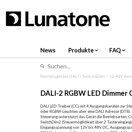
Skip
to
content
News
Produkte
FAQ
Betriebsgeräte DALI / Switch&Dim
>
12-48V Betr
DALI-2 RGBW LED Dimmer 
DALI LED-Treiber (CC) mit 4 Ausgangskanälen zur St
oder RGBW-Leuchten über eine DALI Adresse (DT8). 
Steuerung unterstützt das Gerät die Betriebsarten: 
SwitchDim2 (Steuermöglichkeit über 2 Tastereingäng
Eingangsspannung von 12V bis 48V DC, Ausgangsspa