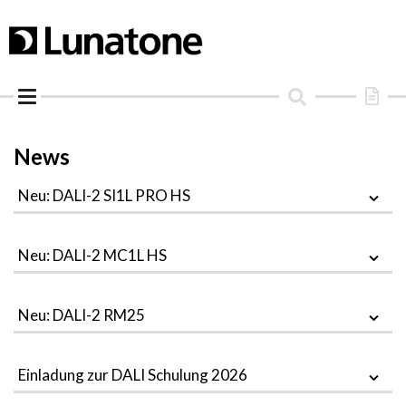
Skip
to
content
News
Neu: DALI-2 SI1L PRO HS
Neu: DALI-2 MC1L HS
Neu: DALI-2 RM25
Einladung zur DALI Schulung 2026