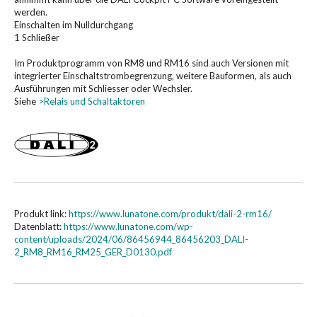
werden.
Einschalten im Nulldurchgang
1 Schließer
Im Produktprogramm von RM8 und RM16 sind auch Versionen mit
integrierter Einschaltstrombegrenzung, weitere Bauformen, als auch
Ausführungen mit Schliesser oder Wechsler.
Siehe
>Relais und Schaltaktoren
Produkt link:
https://www.lunatone.com/produkt/dali-2-rm16/
Datenblatt:
https://www.lunatone.com/wp-
content/uploads/2024/06/86456944_86456203_DALI-
2_RM8_RM16_RM25_GER_D0130.pdf